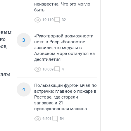
неизвестна. Что это могло
быть
19 110
32
овым 
«Рукотворной возможности
но 
3
нет»: в Росрыболовстве
в, 
заявили, что медузы в
Азовском море останутся на
десятилетия
10 069
4
лям 
Полыхающий фургон мчал по
4
встречке: главное о пожаре в
Ростове, где сгорели
заправка и 21
припаркованная машина
6 501
54