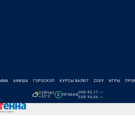
АММА
АФИША
ГОРОСКОП
КУРСЫ ВАЛЮТ
ZODY
ИГРЫ
ПРО
USD 82,17
СЕЙЧАС
3
ПРОБКИ
+33°C
EUR 94,84