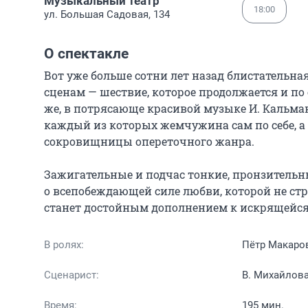
Музыкальный театр
18:00
ул. Большая Садовая, 134
О спектакле
Вот уже больше сотни лет назад блистательна
сценам — шествие, которое продолжается и по с
же, в потрясающе красивой музыке И. Кальмана
каждый из которых жемчужина сам по себе, а 
сокровищницы опереточного жанра.

Зажигательные и подчас тонкие, пронзительны
о всепобеждающей силе любви, которой не ст
станет достойным дополнением к искрящейся,
В ролях:
Пётр Макаро
Сценарист:
В. Михайлов
Время:
195 мин.