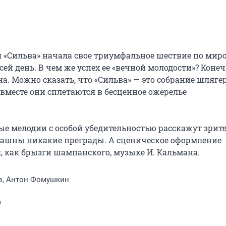
я «Сильва» начала свое триумфальное шествие по мир
ей день. В чем же успех ее «вечной молодости»? Конеч
. Можно сказать, что «Сильва» — это собрание шлягеро
вместе они сплетаются в бесценное ожерелье 
е мелодии с особой убедительностью расскажут зрите
рашны никакие преграды. А сценическое оформление 
 как брызги шампанского, музыке И. Кальмана.
в, Антон Фомушкин
а