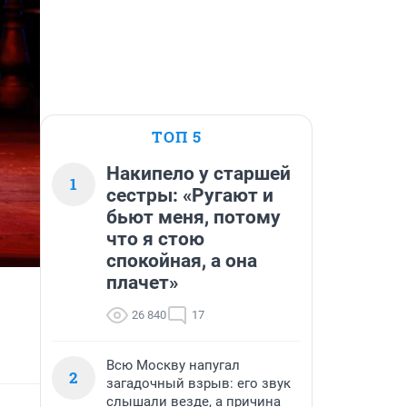
ТОП 5
Накипело у старшей
1
сестры: «Ругают и
бьют меня, потому
что я стою
спокойная, а она
плачет»
26 840
17
Всю Москву напугал
2
загадочный взрыв: его звук
слышали везде, а причина