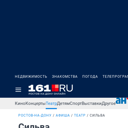
НЕДВИЖИМОСТЬ
ЗНАКОМСТВА
ПОГОДА
ТЕЛЕПРОГР
Кино
Концерты
Театр
Детям
Спорт
Выставки
Другое
РОСТОВ-НА-ДОНУ
АФИША
ТЕАТР
СИЛЬВА
Сильва