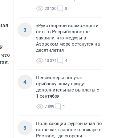
20 130
8
ая 
«Рукотворной возможности
3
нет»: в Росрыболовстве
заявили, что медузы в
Азовском море останутся на
 
десятилетия
что 
10 374
4
ия. 
Пенсионеры получат
4
прибавку: кому придут
дополнительные выплаты с
1 сентября
7 899
1
Полыхающий фургон мчал по
5
встречке: главное о пожаре в
Ростове, где сгорели