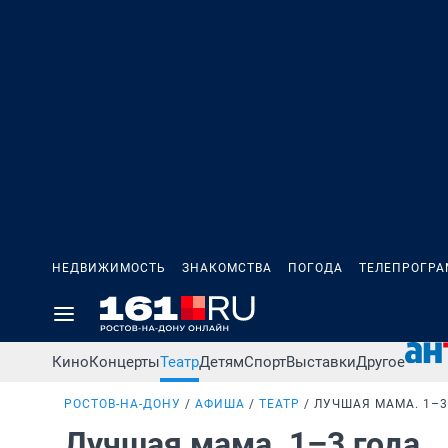
НЕДВИЖИМОСТЬ
ЗНАКОМСТВА
ПОГОДА
ТЕЛЕПРОГР
Кино
Концерты
Театр
Детям
Спорт
Выставки
Другое
РОСТОВ-НА-ДОНУ
АФИША
ТЕАТР
ЛУЧШАЯ МАМА. 1–3
Лучшая мама. 1–3 года