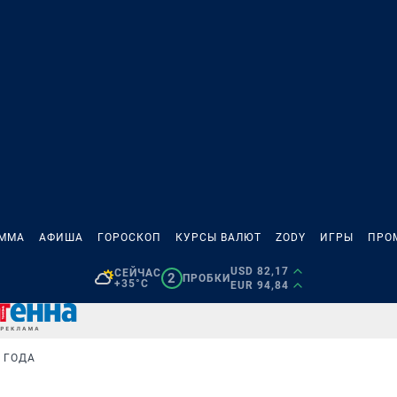
АММА
АФИША
ГОРОСКОП
КУРСЫ ВАЛЮТ
ZODY
ИГРЫ
ПРО
USD 82,17
СЕЙЧАС
2
ПРОБКИ
+35°C
EUR 94,84
 ГОДА