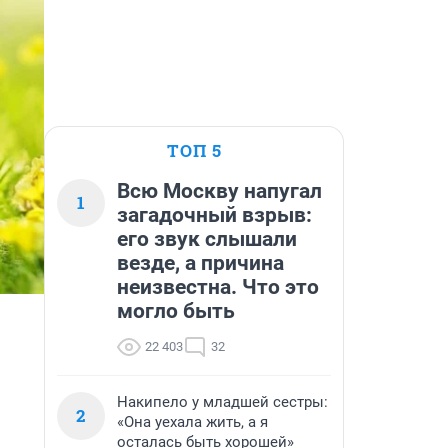
ТОП 5
Всю Москву напугал
1
загадочный взрыв:
его звук слышали
везде, а причина
неизвестна. Что это
могло быть
22 403
32
Накипело у младшей сестры:
2
«Она уехала жить, а я
осталась быть хорошей»