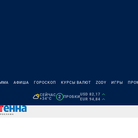
АММА
АФИША
ГОРОСКОП
КУРСЫ ВАЛЮТ
ZODY
ИГРЫ
ПРО
USD 82,17
СЕЙЧАС
2
ПРОБКИ
+34°C
EUR 94,84