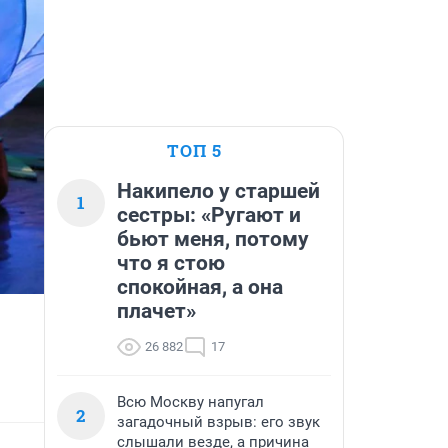
ТОП 5
Накипело у старшей
1
сестры: «Ругают и
бьют меня, потому
что я стою
спокойная, а она
плачет»
26 882
17
Всю Москву напугал
2
загадочный взрыв: его звук
слышали везде, а причина