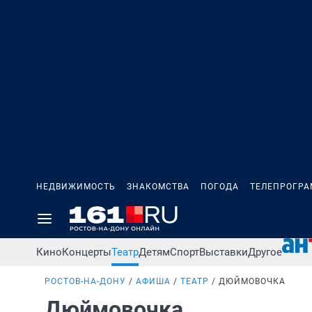
НЕДВИЖИМОСТЬ
ЗНАКОМСТВА
ПОГОДА
ТЕЛЕПРОГР
Кино
Концерты
Театр
Детям
Спорт
Выставки
Другое
РОСТОВ-НА-ДОНУ
АФИША
ТЕАТР
ДЮЙМОВОЧКА
Дюймовочка