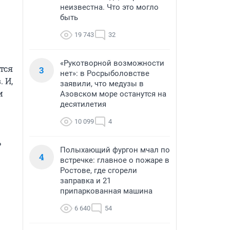
неизвестна. Что это могло
быть
19 743
32
«Рукотворной возможности
ся 
3
нет»: в Росрыболовстве
И, 
заявили, что медузы в
 
Азовском море останутся на
десятилетия
10 099
4
 
Полыхающий фургон мчал по
4
встречке: главное о пожаре в
Ростове, где сгорели
заправка и 21
припаркованная машина
6 640
54