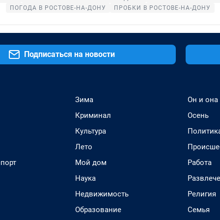
ПОГОДА В РОСТОВЕ-НА-ДОНУ
ПРОБКИ В РОСТОВЕ-НА-ДОНУ
Подписаться на новости
Зима
Он и она
Криминал
Осень
Культура
Политик
Лето
Происше
спорт
Мой дом
Работа
Наука
Развлеч
Недвижимость
Религия
Образование
Семья