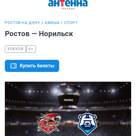
РОСТОВ-НА-ДОНУ
АФИША
СПОРТ
Ростов — Норильск
ХОККЕЙ
6+
Купить билеты