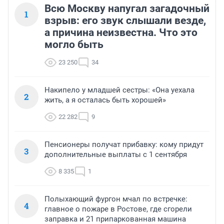
Всю Москву напугал загадочный
1
взрыв: его звук слышали везде,
а причина неизвестна. Что это
могло быть
23 250
34
Накипело у младшей сестры: «Она уехала
2
жить, а я осталась быть хорошей»
22 282
9
Пенсионеры получат прибавку: кому придут
3
дополнительные выплаты с 1 сентября
8 335
1
Полыхающий фургон мчал по встречке:
4
главное о пожаре в Ростове, где сгорели
заправка и 21 припаркованная машина