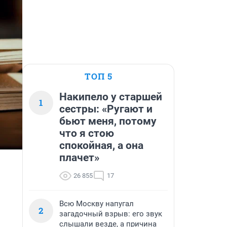
ТОП 5
Накипело у старшей
1
сестры: «Ругают и
бьют меня, потому
что я стою
спокойная, а она
плачет»
26 855
17
Всю Москву напугал
2
загадочный взрыв: его звук
слышали везде, а причина