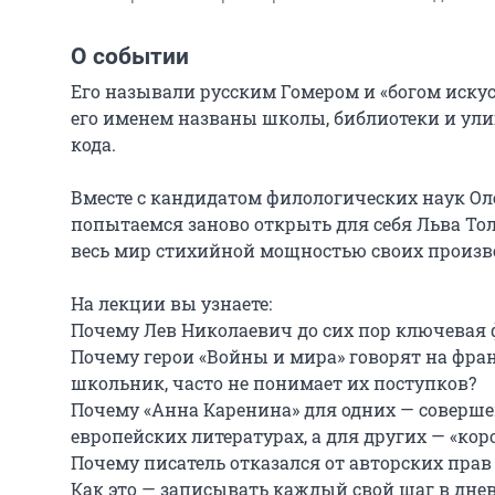
О событии
Его называли русским Гомером и «богом искус
его именем названы школы, библиотеки и ули
кода.

Вместе с кандидатом филологических наук Ол
попытаемся заново открыть для себя Льва Тол
весь мир стихийной мощностью своих произве
На лекции вы узнаете:

Почему Лев Николаевич до сих пор ключевая ф
Почему герои «Войны и мира» говорят на фран
школьник, часто не понимает их поступков?

Почему «Анна Каренина» для одних — совершен
европейских литературах, а для других — «ко
Почему писатель отказался от авторских прав 
Как это — записывать каждый свой шаг в днев