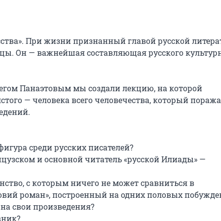
ства». При жизни признанный главой русской литерат
цы. Он — важнейшая составляющая русского культурн
егом Панаэтовым мы создали лекцию, на которой 
стого — человека всего человечества, который поражае
дений.

игура среди русских писателей?

цузском и основной читатель «русской Илиады» — 
ство, с которым ничего не может сравниться в 
ровий роман», построенный на одних половых побужден
на свои произведения?

ник?
