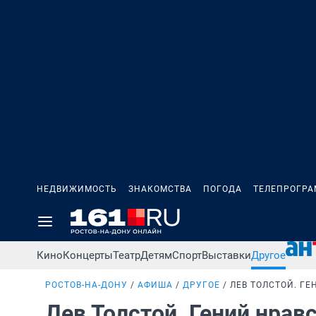
НЕДВИЖИМОСТЬ
ЗНАКОМСТВА
ПОГОДА
ТЕЛЕПРОГР
Кино
Концерты
Театр
Детям
Спорт
Выставки
Другое
РОСТОВ-НА-ДОНУ
АФИША
ДРУГОЕ
ЛЕВ ТОЛСТОЙ. Г
Лев Толстой. Гений нра