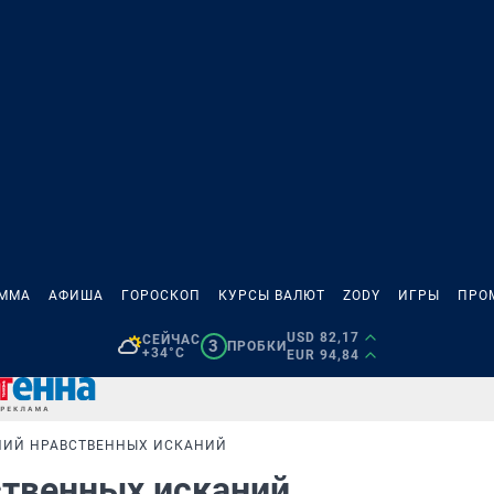
АММА
АФИША
ГОРОСКОП
КУРСЫ ВАЛЮТ
ZODY
ИГРЫ
ПРО
USD 82,17
СЕЙЧАС
3
ПРОБКИ
+34°C
EUR 94,84
ЕНИЙ НРАВСТВЕННЫХ ИСКАНИЙ
вственных исканий