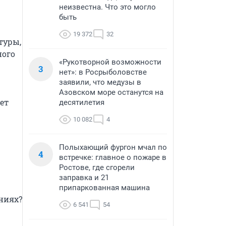
неизвестна. Что это могло
быть
19 372
32
уры, 
ого 
«Рукотворной возможности
3
нет»: в Росрыболовстве
заявили, что медузы в
Азовском море останутся на
т 
десятилетия
10 082
4
Полыхающий фургон мчал по
4
встречке: главное о пожаре в
Ростове, где сгорели
заправка и 21
припаркованная машина
иях?

6 541
54