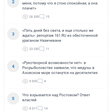
2
меня, потому что я стою спокойная, а она
плачет»
26 339
15
«Пять дней без света, и еще столько же
3
ждать»: репортаж 161.RU из обесточенной
ураганом Нахичевани
23 250
11
«Рукотворной возможности нет»: в
4
Росрыболовстве заявили, что медузы в
Азовском море останутся на десятилетия
9 535
4
Что взрывается над Ростовом? Ответ
5
властей
8 311
14