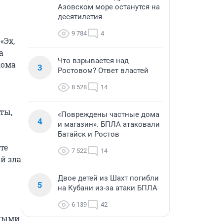
Азовском море останутся на
десятилетия
9 784
4
Эх, 
 
Что взрывается над
ома 
3
Ростовом? Ответ властей
8 528
14
ы, 
«Повреждены частные дома
4
и магазин». БПЛА атаковали
Батайск и Ростов
е 
7 522
14
 зла 
Двое детей из Шахт погибли
5
на Кубани из-за атаки БПЛА
6 139
42
ными 