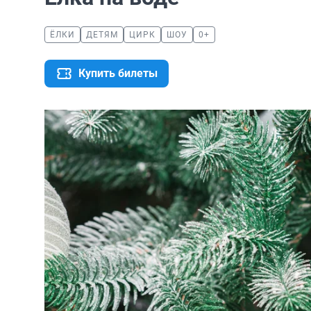
ЁЛКИ
ДЕТЯМ
ЦИРК
ШОУ
0+
Купить билеты