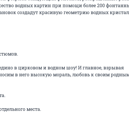
жество водных картин при помощи более 200 фонтанны
становок создадут красивую геометрию водных кристал
стюмов.

едино в цирковом и водном шоу! И главное, взрывая 
осим в него высокую мораль, любовь к своим родным 
а.

отдельного места.