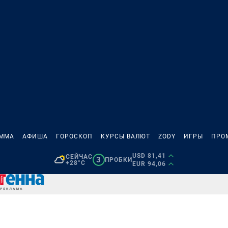
АММА
АФИША
ГОРОСКОП
КУРСЫ ВАЛЮТ
ZODY
ИГРЫ
ПРО
USD 81,41
СЕЙЧАС
3
ПРОБКИ
+28°C
EUR 94,06