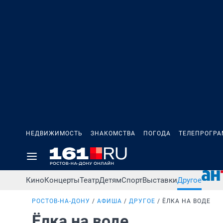
НЕДВИЖИМОСТЬ
ЗНАКОМСТВА
ПОГОДА
ТЕЛЕПРОГР
Кино
Концерты
Театр
Детям
Спорт
Выставки
Другое
РОСТОВ-НА-ДОНУ
АФИША
ДРУГОЕ
ЁЛКА НА ВОДЕ
Ёлка на воде