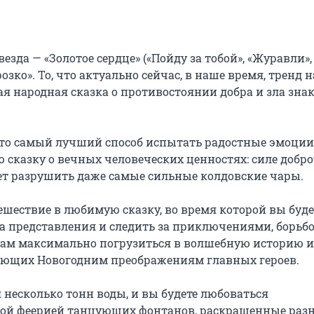
зда — «Золотое сердце» («Пойду за тобой», «Журавли», «
зко». То, что актуально сейчас, в наше время, тренд на
я народная сказка о противостоянии добра и зла знак
это самый лучший способ испытать радостные эмоции 
 сказку о вечных человеческих ценностях: силе доброт
т разрушить даже самые сильные колдовские чары.

ешествие в любимую сказку, во время которой вы будет
 представления и следить за приключениями, борьбой
ам максимально погрузиться в волшебную историю и 
вующих Новогодним преображениям главных героев.

я несколько тонн воды, и вы будете любоваться 
дной феерией танцующих фонтанов, раскрашенные раз