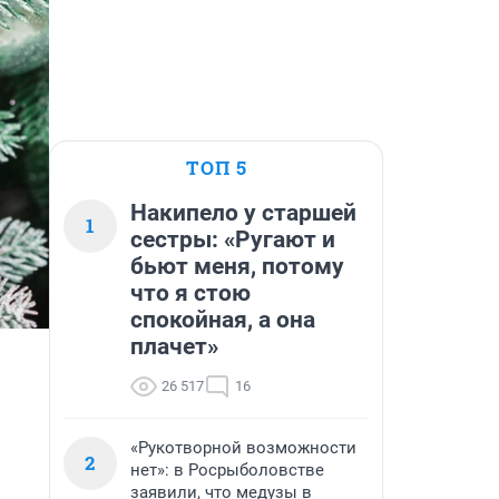
ТОП 5
Накипело у старшей
1
сестры: «Ругают и
бьют меня, потому
что я стою
спокойная, а она
плачет»
26 517
16
«Рукотворной возможности
2
нет»: в Росрыболовстве
заявили, что медузы в