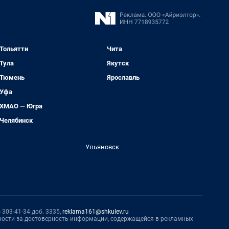
Тольятти
Чита
Тула
Якутск
Тюмень
Ярославль
Уфа
ХМАО — Югра
Челябинск
Ульяновск
 303-41-34 доб. 3335,
reklama161@shkulev.ru
нности за достоверность информации, содержащейся в рекламных