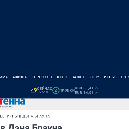
АММА
АФИША
ГОРОСКОП
КУРСЫ ВАЛЮТ
ZODY
ИГРЫ
ПРО
USD 81,41
СЕЙЧАС
2
ПРОБКИ
+25°C
EUR 94,06
ЕВ. ИГРЫ В ДЭНА БРАУНА
 в Дэна Брауна