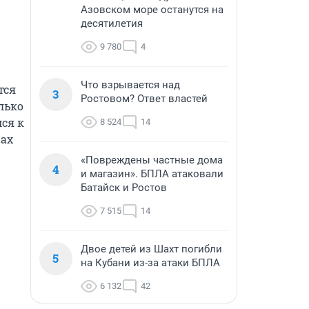
Азовском море останутся на
десятилетия
9 780
4
Что взрывается над
ся 
3
Ростовом? Ответ властей
ько 
я к 
8 524
14
ах 
«Повреждены частные дома
4
и магазин». БПЛА атаковали
Батайск и Ростов
7 515
14
Двое детей из Шахт погибли
5
на Кубани из-за атаки БПЛА
6 132
42