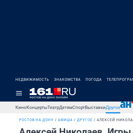
НЕДВИЖИМОСТЬ
ЗНАКОМСТВА
ПОГОДА
ТЕЛЕПРОГР
Кино
Концерты
Театр
Детям
Спорт
Выставки
Другое
РОСТОВ-НА-ДОНУ
АФИША
ДРУГОЕ
АЛЕКСЕЙ НИКОЛА
Алексей Николаев. Игры