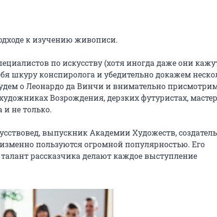
одходе к изучению живописи.

циалистов по искусству (хотя иногда даже они кажут
бя шкуру конспиролога и убедительно докажем нескол
будем о Леонардо да Винчи и внимательно присмотримс
художниках Возрождения, дерзких футуристах, мастер
и не только.

усствовед, выпускник Академии Художеств, создатель 
еизменно пользуются огромной популярностью. Его 
 талант рассказчика делают каждое выступление 