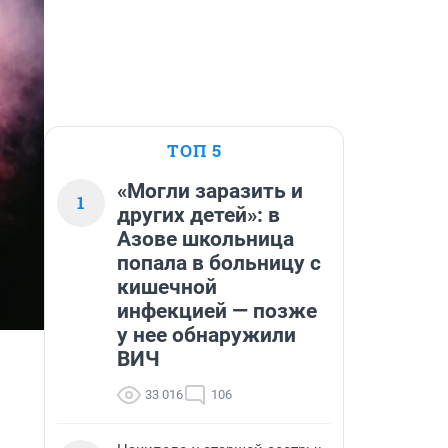
ТОП 5
«Могли заразить и
1
других детей»: в
Азове школьница
попала в больницу с
кишечной
инфекцией — позже
у нее обнаружили
ВИЧ
33 016
106