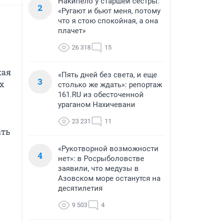
Накипело у старшей сестры:
2
«Ругают и бьют меня, потому
что я стою спокойная, а она
плачет»
26 318
15
ая 
«Пять дней без света, и еще
3
 
столько же ждать»: репортаж
161.RU из обесточенной
ураганом Нахичевани
23 231
11
ть 
«Рукотворной возможности
4
нет»: в Росрыболовстве
заявили, что медузы в
Азовском море останутся на
десятилетия
9 503
4