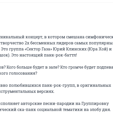
т уникальный концерт, в котором смешана симфоническ
т творчество 2х бессменных лидеров самых популярных
Это группа «Сектор Газа» Юрий Клинских (Юра Хой) и 
ок). Это настоящий панк-рок-баттл!

в? Кого больше будет в зале? Кто громче будет подпева
ого голосования?

вно полюбившихся панк-рок-групп, в оригинальных 
нструментальных версиях.

исполняет авторские песни-пародии на Группировку 
ический ска-панк социальной тематики на злобу дня.
