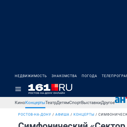
НЕДВИЖИМОСТЬ
ЗНАКОМСТВА
ПОГОДА
ТЕЛЕПРОГР
Кино
Концерты
Театр
Детям
Спорт
Выставки
Другое
РОСТОВ-НА-ДОНУ
АФИША
КОНЦЕРТЫ
СИМФОНИЧЕСКИ
Симфонический «Сектор Г