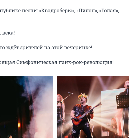
блике песни: «Квадроберы», «Пилон», «Голая», 
века!

то ждёт зрителей на этой вечеринке!

тоящая Симфоническая панк-рок-революция!