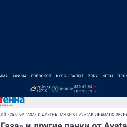
АММА
АФИША
ГОРОСКОП
КУРСЫ ВАЛЮТ
ZODY
ИГРЫ
ПРО
USD 80,93
СЕЙЧАС
0
ПРОБКИ
+27°C
EUR 93,19
Й «СЕКТОР ГАЗА» И ДРУГИЕ ПАНКИ ОТ AVATAR CINEMATIC ORCH
аза» и другие панки от Avata