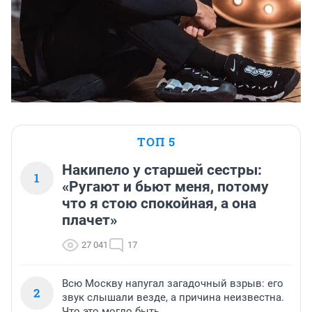
ТОП 5
Накипело у старшей сестры:
1
«Ругают и бьют меня, потому
что я стою спокойная, а она
плачет»
27 041
17
Всю Москву напугал загадочный взрыв: его
2
звук слышали везде, а причина неизвестна.
Что это могло быть