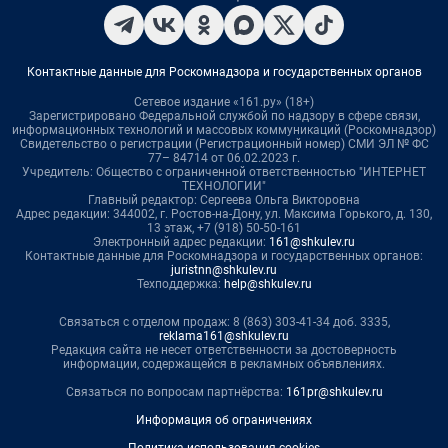
Контактные данные для Роскомнадзора и государственных органов
Сетевое издание «161.ру» (18+)
Зарегистрировано Федеральной службой по надзору в сфере связи,
информационных технологий и массовых коммуникаций (Роскомнадзор)
Свидетельство о регистрации (Регистрационный номер) СМИ ЭЛ № ФС
77– 84714 от 06.02.2023 г.
Учредитель: Общество с ограниченной ответственностью "ИНТЕРНЕТ
ТЕХНОЛОГИИ"
Главный редактор: Сергеева Ольга Викторовна
Адрес редакции: 344002, г. Ростов-на-Дону, ул. Максима Горького, д. 130,
13 этаж, +7 (918) 50-50-161
Электронный адрес редакции:
161@shkulev.ru
Контактные данные для Роскомнадзора и государственных органов:
juristnn@shkulev.ru
Техподдержка:
help@shkulev.ru
Связаться с отделом продаж: 8 (863) 303-41-34 доб. 3335,
reklama161@shkulev.ru
Редакция сайта не несет ответственности за достоверность
информации, содержащейся в рекламных объявлениях.
Связаться по вопросам партнёрства:
161pr@shkulev.ru
Информация об ограничениях
Политика использования cookies