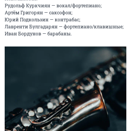
Рудольф Куркчиян — вокал/фортепиано;

Артём Григорян — саксофон;

Юрий Подкользин — контрабас;

Лавренти Булгадарян — фортепиано/клавишные;

Иван Бордунов — барабаны.