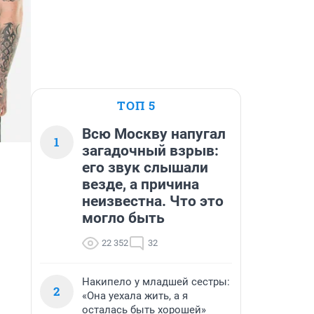
ТОП 5
Всю Москву напугал
1
загадочный взрыв:
его звук слышали
везде, а причина
неизвестна. Что это
могло быть
22 352
32
Накипело у младшей сестры:
2
«Она уехала жить, а я
осталась быть хорошей»