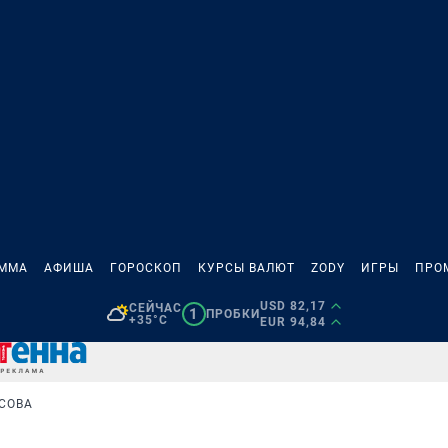
АММА
АФИША
ГОРОСКОП
КУРСЫ ВАЛЮТ
ZODY
ИГРЫ
ПРО
USD 82,17
СЕЙЧАС
1
ПРОБКИ
+35°C
EUR 94,84
СОВА