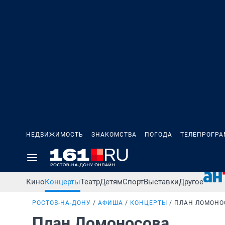
НЕДВИЖИМОСТЬ
ЗНАКОМСТВА
ПОГОДА
ТЕЛЕПРОГР
Кино
Концерты
Театр
Детям
Спорт
Выставки
Другое
РОСТОВ-НА-ДОНУ
АФИША
КОНЦЕРТЫ
ПЛАН ЛОМОНО
План Ломоносова