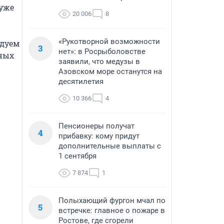
уже 
20 006
8
«Рукотворной возможности
дуем 
3
нет»: в Росрыболовстве
ных 
заявили, что медузы в
Азовском море останутся на
десятилетия
10 366
4
Пенсионеры получат
4
прибавку: кому придут
дополнительные выплаты с
1 сентября
7 874
1
Полыхающий фургон мчал по
5
встречке: главное о пожаре в
Ростове, где сгорели