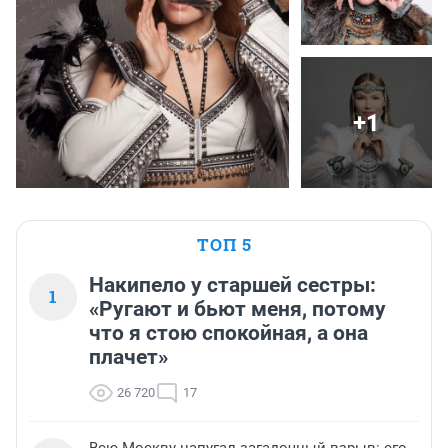
+1
ТОП 5
Накипело у старшей сестры:
1
«Ругают и бьют меня, потому
что я стою спокойная, а она
плачет»
26 720
17