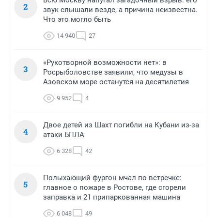
Всю Москву напугал загадочный взрыв: его
2
звук слышали везде, а причина неизвестна.
Что это могло быть
14 940
27
«Рукотворной возможности нет»: в
3
Росрыболовстве заявили, что медузы в
Азовском море останутся на десятилетия
9 952
4
Двое детей из Шахт погибли на Кубани из-за
4
атаки БПЛА
6 328
42
Полыхающий фургон мчал по встречке:
5
главное о пожаре в Ростове, где сгорели
заправка и 21 припаркованная машина
6 048
49