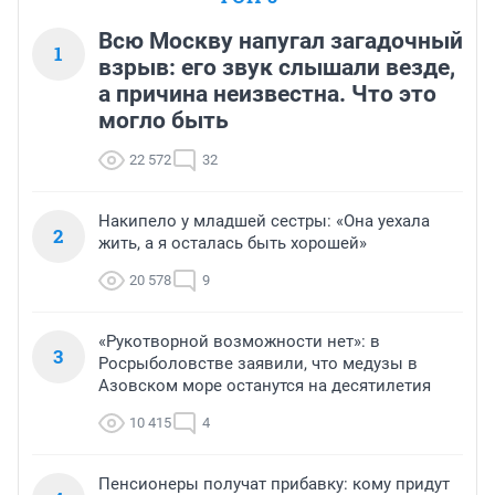
Всю Москву напугал загадочный
1
взрыв: его звук слышали везде,
а причина неизвестна. Что это
могло быть
22 572
32
Накипело у младшей сестры: «Она уехала
2
жить, а я осталась быть хорошей»
20 578
9
«Рукотворной возможности нет»: в
3
Росрыболовстве заявили, что медузы в
Азовском море останутся на десятилетия
10 415
4
Пенсионеры получат прибавку: кому придут