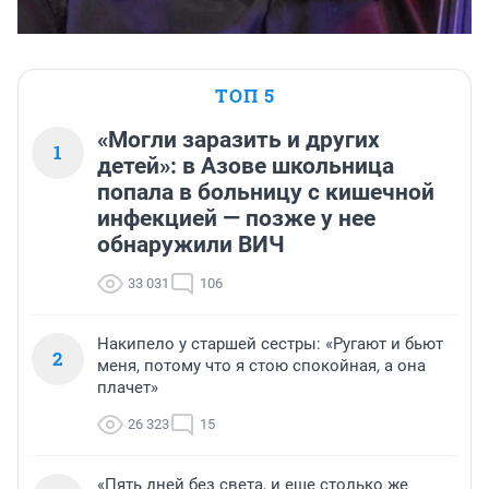
ТОП 5
«Могли заразить и других
1
детей»: в Азове школьница
попала в больницу с кишечной
инфекцией — позже у нее
обнаружили ВИЧ
33 031
106
Накипело у старшей сестры: «Ругают и бьют
2
меня, потому что я стою спокойная, а она
плачет»
26 323
15
«Пять дней без света, и еще столько же