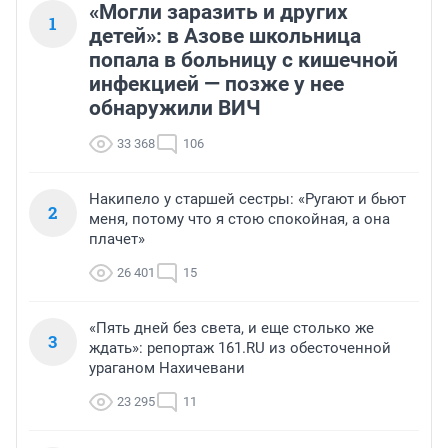
«Могли заразить и других
1
детей»: в Азове школьница
попала в больницу с кишечной
инфекцией — позже у нее
обнаружили ВИЧ
33 368
106
Накипело у старшей сестры: «Ругают и бьют
2
меня, потому что я стою спокойная, а она
плачет»
26 401
15
«Пять дней без света, и еще столько же
3
ждать»: репортаж 161.RU из обесточенной
ураганом Нахичевани
23 295
11