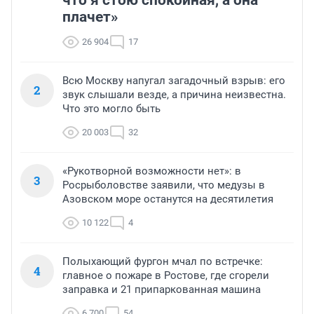
что я стою спокойная, а она
плачет»
26 904
17
Всю Москву напугал загадочный взрыв: его
2
звук слышали везде, а причина неизвестна.
Что это могло быть
20 003
32
«Рукотворной возможности нет»: в
3
Росрыболовстве заявили, что медузы в
Азовском море останутся на десятилетия
10 122
4
Полыхающий фургон мчал по встречке:
4
главное о пожаре в Ростове, где сгорели
заправка и 21 припаркованная машина
6 700
54