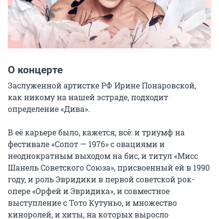
О концерте
Заслуженной артистке РФ Ирине Понаровской, 
как никому на нашей эстраде, подходит 
определение «Дива».

В её карьере было, кажется, всё: и триумф на 
фестивале «Сопот — 1976» с овациями и 
неоднократным выходом на бис, и титул «Мисс 
Шанель Советского Союза», присвоенный ей в 1990 
году, и роль Эвридики в первой советской рок-
опере «Орфей и Эвридика», и совместное 
выступление с Тото Кутуньо, и множество 
киноролей, и хиты, на которых выросло 