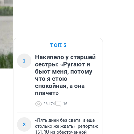
ТОП 5
Накипело у старшей
1
сестры: «Ругают и
бьют меня, потому
что я стою
спокойная, а она
плачет»
26 474
16
«Пять дней без света, и еще
2
столько же ждать»: репортаж
161.RU из обесточенной