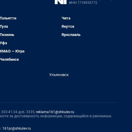
Тольятти
Чита
Тула
Якутск
Тюмень
Ярославль
Уфа
ХМАО — Югра
Челябинск
Ульяновск
 303-41-34 доб. 3335,
reklama161@shkulev.ru
нности за достоверность информации, содержащейся в рекламных
а:
161pr@shkulev.ru