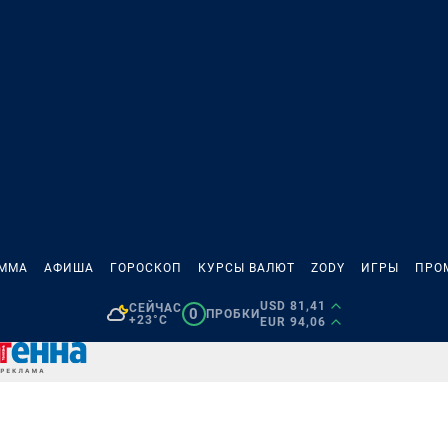
АММА
АФИША
ГОРОСКОП
КУРСЫ ВАЛЮТ
ZODY
ИГРЫ
ПРО
USD 81,41
СЕЙЧАС
0
ПРОБКИ
+23°C
EUR 94,06