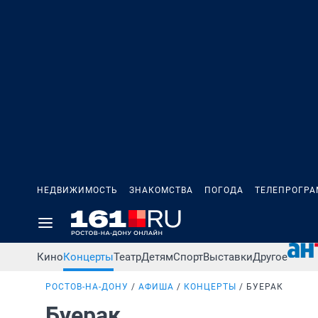
НЕДВИЖИМОСТЬ
ЗНАКОМСТВА
ПОГОДА
ТЕЛЕПРОГР
Кино
Концерты
Театр
Детям
Спорт
Выставки
Другое
РОСТОВ-НА-ДОНУ
АФИША
КОНЦЕРТЫ
БУЕРАК
Буерак