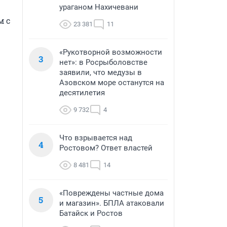
ураганом Нахичевани
 с 
23 381
11
«Рукотворной возможности
3
нет»: в Росрыболовстве
заявили, что медузы в
Азовском море останутся на
десятилетия
9 732
4
Что взрывается над
4
Ростовом? Ответ властей
8 481
14
«Повреждены частные дома
5
и магазин». БПЛА атаковали
Батайск и Ростов