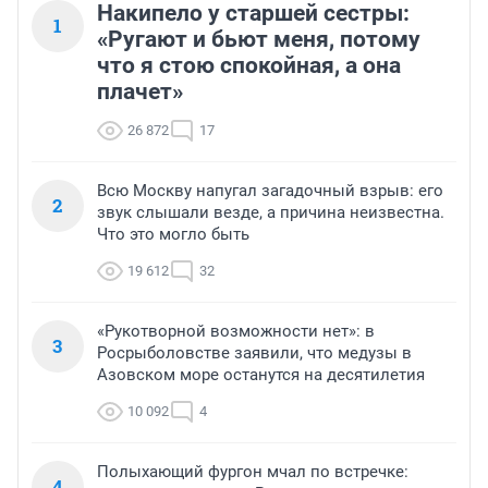
Накипело у старшей сестры:
1
«Ругают и бьют меня, потому
что я стою спокойная, а она
плачет»
26 872
17
Всю Москву напугал загадочный взрыв: его
2
звук слышали везде, а причина неизвестна.
Что это могло быть
19 612
32
«Рукотворной возможности нет»: в
3
Росрыболовстве заявили, что медузы в
Азовском море останутся на десятилетия
10 092
4
Полыхающий фургон мчал по встречке:
4