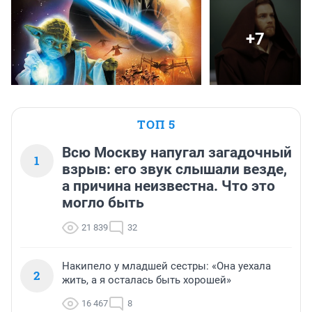
+7
ТОП 5
Всю Москву напугал загадочный
1
взрыв: его звук слышали везде,
а причина неизвестна. Что это
могло быть
21 839
32
Накипело у младшей сестры: «Она уехала
2
жить, а я осталась быть хорошей»
16 467
8