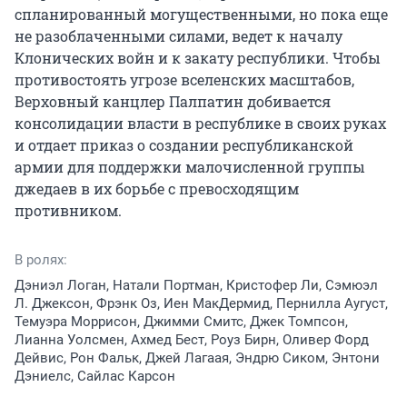
спланированный могущественными, но пока еще 
не разоблаченными силами, ведет к началу 
Клонических войн и к закату республики. Чтобы 
противостоять угрозе вселенских масштабов, 
Верховный канцлер Палпатин добивается 
консолидации власти в республике в своих руках 
и отдает приказ о создании республиканской 
армии для поддержки малочисленной группы 
джедаев в их борьбе с превосходящим 
противником.
В ролях:
Дэниэл Логан, Натали Портман, Кристофер Ли, Сэмюэл
Л. Джексон, Фрэнк Оз, Иен МакДермид, Пернилла Аугуст,
Темуэра Моррисон, Джимми Смитс, Джек Томпсон,
Лианна Уолсмен, Ахмед Бест, Роуз Бирн, Оливер Форд
Дейвис, Рон Фальк, Джей Лагаая, Эндрю Сиком, Энтони
Дэниелс, Сайлас Карсон