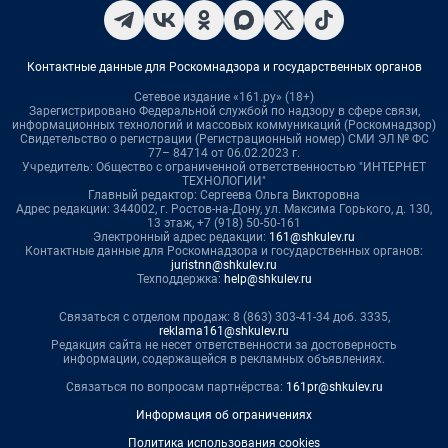
Контактные данные для Роскомнадзора и государственных органов
Сетевое издание «161.ру» (18+)
Зарегистрировано Федеральной службой по надзору в сфере связи,
информационных технологий и массовых коммуникаций (Роскомнадзор)
Свидетельство о регистрации (Регистрационный номер) СМИ ЭЛ № ФС
77– 84714 от 06.02.2023 г.
Учредитель: Общество с ограниченной ответственностью "ИНТЕРНЕТ
ТЕХНОЛОГИИ"
Главный редактор: Сергеева Ольга Викторовна
Адрес редакции: 344002, г. Ростов-на-Дону, ул. Максима Горького, д. 130,
13 этаж, +7 (918) 50-50-161
Электронный адрес редакции:
161@shkulev.ru
Контактные данные для Роскомнадзора и государственных органов:
juristnn@shkulev.ru
Техподдержка:
help@shkulev.ru
Связаться с отделом продаж: 8 (863) 303-41-34 доб. 3335,
reklama161@shkulev.ru
Редакция сайта не несет ответственности за достоверность
информации, содержащейся в рекламных объявлениях.
Связаться по вопросам партнёрства:
161pr@shkulev.ru
Информация об ограничениях
Политика использования cookies