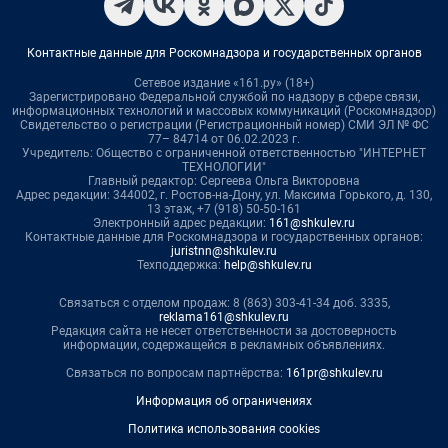
Контактные данные для Роскомнадзора и государственных органов
Сетевое издание «161.ру» (18+)
Зарегистрировано Федеральной службой по надзору в сфере связи,
информационных технологий и массовых коммуникаций (Роскомнадзор)
Свидетельство о регистрации (Регистрационный номер) СМИ ЭЛ № ФС
77– 84714 от 06.02.2023 г.
Учредитель: Общество с ограниченной ответственностью "ИНТЕРНЕТ
ТЕХНОЛОГИИ"
Главный редактор: Сергеева Ольга Викторовна
Адрес редакции: 344002, г. Ростов-на-Дону, ул. Максима Горького, д. 130,
13 этаж, +7 (918) 50-50-161
Электронный адрес редакции:
161@shkulev.ru
Контактные данные для Роскомнадзора и государственных органов:
juristnn@shkulev.ru
Техподдержка:
help@shkulev.ru
Связаться с отделом продаж: 8 (863) 303-41-34 доб. 3335,
reklama161@shkulev.ru
Редакция сайта не несет ответственности за достоверность
информации, содержащейся в рекламных объявлениях.
Связаться по вопросам партнёрства:
161pr@shkulev.ru
Информация об ограничениях
Политика использования cookies