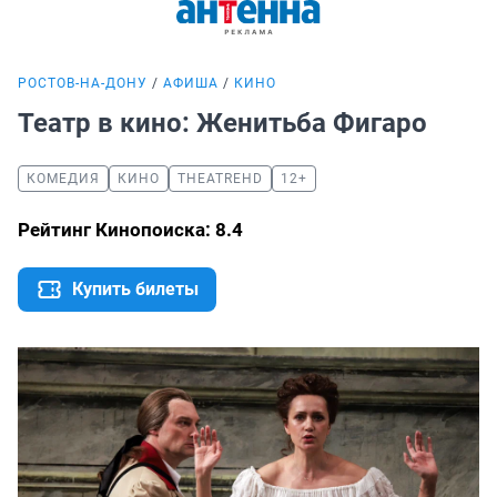
РОСТОВ-НА-ДОНУ
АФИША
КИНО
Театр в кино: Женитьба Фигаро
КОМЕДИЯ
КИНО
THEATREHD
12+
Рейтинг Кинопоиска: 8.4
Купить билеты