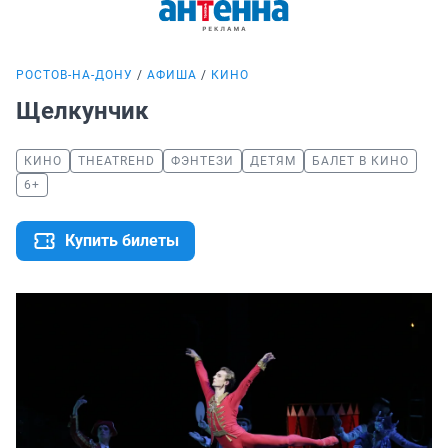
РОСТОВ-НА-ДОНУ
АФИША
КИНО
Щелкунчик
КИНО
THEATREHD
ФЭНТЕЗИ
ДЕТЯМ
БАЛЕТ В КИНО
6+
Купить билеты