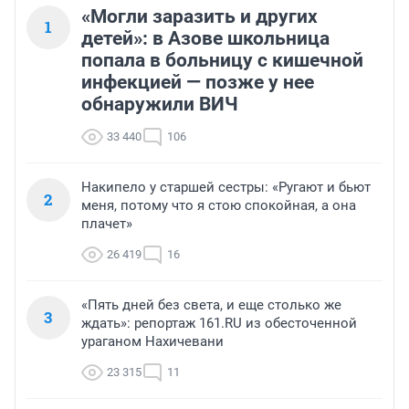
«Могли заразить и других
1
детей»: в Азове школьница
попала в больницу с кишечной
инфекцией — позже у нее
обнаружили ВИЧ
33 440
106
Накипело у старшей сестры: «Ругают и бьют
2
меня, потому что я стою спокойная, а она
плачет»
26 419
16
«Пять дней без света, и еще столько же
3
ждать»: репортаж 161.RU из обесточенной
ураганом Нахичевани
23 315
11