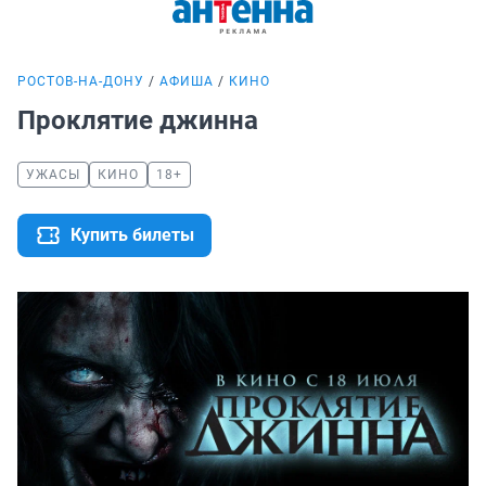
РОСТОВ-НА-ДОНУ
АФИША
КИНО
Проклятие джинна
УЖАСЫ
КИНО
18+
Купить билеты