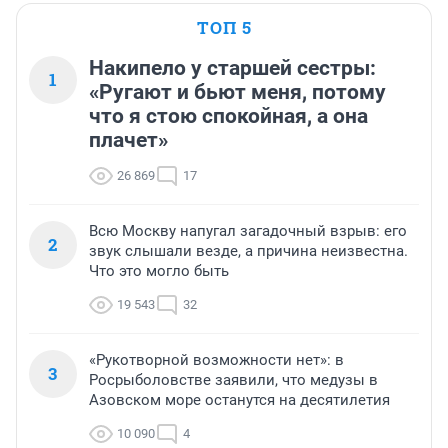
ТОП 5
Накипело у старшей сестры:
1
«Ругают и бьют меня, потому
что я стою спокойная, а она
плачет»
26 869
17
Всю Москву напугал загадочный взрыв: его
2
звук слышали везде, а причина неизвестна.
Что это могло быть
19 543
32
«Рукотворной возможности нет»: в
3
Росрыболовстве заявили, что медузы в
Азовском море останутся на десятилетия
10 090
4