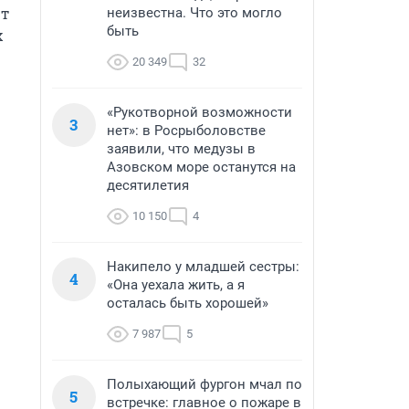
т 
неизвестна. Что это могло
быть
 
20 349
32
«Рукотворной возможности
3
нет»: в Росрыболовстве
заявили, что медузы в
Азовском море останутся на
десятилетия
10 150
4
Накипело у младшей сестры:
4
«Она уехала жить, а я
осталась быть хорошей»
7 987
5
Полыхающий фургон мчал по
5
встречке: главное о пожаре в