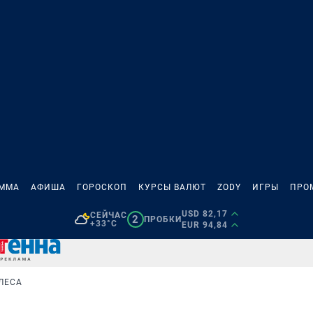
АММА
АФИША
ГОРОСКОП
КУРСЫ ВАЛЮТ
ZODY
ИГРЫ
ПРО
USD 82,17
СЕЙЧАС
2
ПРОБКИ
+33°C
EUR 94,84
ЛЕСА