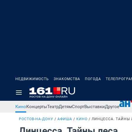
НЕДВИЖИМОСТЬ
ЗНАКОМСТВА
ПОГОДА
ТЕЛЕПРОГР
Кино
Концерты
Театр
Детям
Спорт
Выставки
Другое
РОСТОВ-НА-ДОНУ
АФИША
КИНО
ЛИНЦЕССА. ТАЙНЫ 
Линцесса. Тайны леса