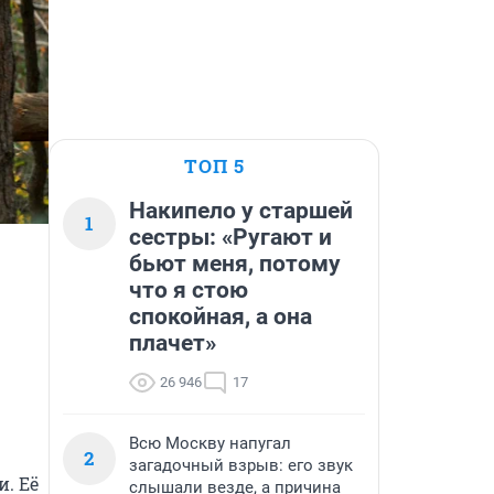
ТОП 5
Накипело у старшей
1
сестры: «Ругают и
бьют меня, потому
что я стою
спокойная, а она
плачет»
26 946
17
Всю Москву напугал
2
загадочный взрыв: его звук
 Её 
слышали везде, а причина