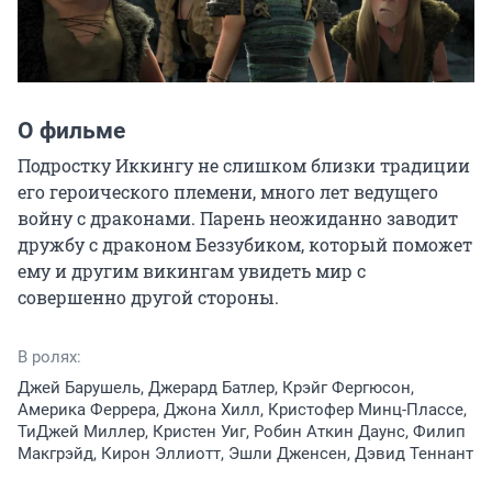
О фильме
Подростку Иккингу не слишком близки традиции 
его героического племени, много лет ведущего 
войну с драконами. Парень неожиданно заводит 
дружбу с драконом Беззубиком, который поможет 
ему и другим викингам увидеть мир с 
совершенно другой стороны.
В ролях:
Джей Барушель, Джерард Батлер, Крэйг Фергюсон,
Америка Феррера, Джона Хилл, Кристофер Минц-Плассе,
ТиДжей Миллер, Кристен Уиг, Робин Аткин Даунс, Филип
Макгрэйд, Кирон Эллиотт, Эшли Дженсен, Дэвид Теннант