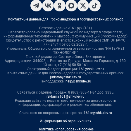
Контактные данные для Роскомнадзора и государственных органов
Сетевое издание «161.ру» (18+)
Зарегистрировано Федеральной службой по надзору в сфере связи,
информационных технологий и массовых коммуникаций (Роскомнадзор)
Свидетельство о регистрации (Регистрационный номер) СМИ ЭЛ № ФС
77– 84714 от 06.02.2023 г.
Учредитель: Общество с ограниченной ответственностью "ИНТЕРНЕТ
ТЕХНОЛОГИИ"
Главный редактор: Сергеева Ольга Викторовна
Адрес редакции: 344002, г. Ростов-на-Дону, ул. Максима Горького, д. 130,
13 этаж, +7 (918) 50-50-161
Электронный адрес редакции:
161@shkulev.ru
Контактные данные для Роскомнадзора и государственных органов:
juristnn@shkulev.ru
Техподдержка:
help@shkulev.ru
Связаться с отделом продаж: 8 (863) 303-41-34 доб. 3335,
reklama161@shkulev.ru
Редакция сайта не несет ответственности за достоверность
информации, содержащейся в рекламных объявлениях.
Связаться по вопросам партнёрства:
161pr@shkulev.ru
Информация об ограничениях
Политика использования cookies