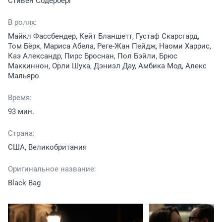
Стивен Содерберг
В ролях:
Майкл Фассбендер, Кейт Бланшетт, Густаф Скарсгард,
Том Бёрк, Мариса Абела, Реге-Жан Пейдж, Наоми Харрис,
Каэ Александр, Пирс Броснан, Пол Бэйли, Брюс
Маккиннон, Орли Шука, Дэниэл Дау, Амбика Мод, Алекс
Мальяро
Время:
93 мин.
Страна:
США, Великобритания
Оригинальное название:
Black Bag