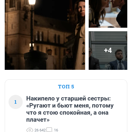
+4
ТОП 5
Накипело у старшей сестры:
1
«Ругают и бьют меня, потому
что я стою спокойная, а она
плачет»
26 642
16